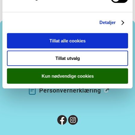
a
l
g
Detaljer
Tillat alle cookies
Kontakt oss
Tillat utvalg
Besøk oss
Tilsette
Kun nødvendige cookies
Personvernerklæring