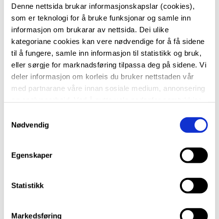
Har du lyst til å reisa på utveksling til USA
Denne nettsida brukar informasjonskapslar (cookies),
som er teknologi for å bruke funksjonar og samle inn
neste skuleår? Onsdag 5. november kl. 18.00
informasjon om brukarar av nettsida. Dei ulike
inviterer Kvam vidaregåande skule til eit
kategoriane cookies kan vere nødvendige for å få sidene
digitalt informasjonsmøte for elevar på vg2
til å fungere, samle inn informasjon til statistikk og bruk,
eller sørgje for marknadsføring tilpassa deg på sidene. Vi
studiespesialiserande som vurderer utveksling
deler informasjon om korleis du bruker nettstaden vår
til USA.
med partnarane våre innan sosiale medium, annonsering
og analysearbeid. Ved å nytte vala nedanfor samtykkjer
Under møtet får du informasjon om moglegheiter,
du til at vi nyttar dei ulike cookies-kategoriane. Du kan
S
søknadsprosess, og kva du bør tenkja på før du
når du vil trekke samtykket ditt. Sjå meir om kva cookies
Nødvendig
a
søkjer. Det blir også høve til å stilla spørsmål.
vi brukar i
cookie-erklæringa
vår.
m
t
Egenskaper
🕕
Tid:
Onsdag 5. november kl. 18.00
y
💻
Stad:
Digitalt møte på Microsoft Teams
k
k
Statistikk
🔗
Bli med i møtet her:
Trykk for å delta
e
v
Markedsføring