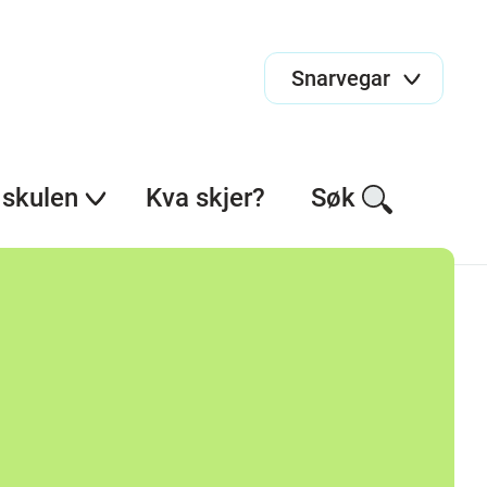
Snarvegar
skulen
Kva skjer?
Søk