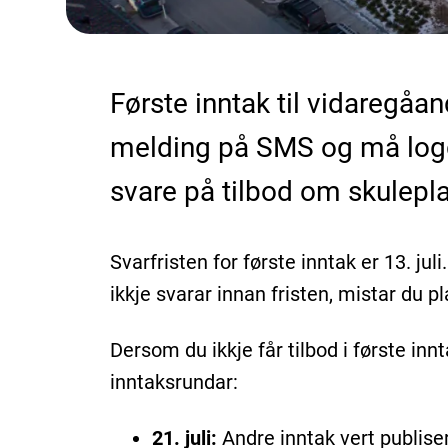
Første inntak til vidaregåan
melding på SMS og må logge 
svare på tilbod om skulepla
Svarfristen for første inntak er 13. juli
ikkje svarar innan fristen, mistar du p
Dersom du ikkje får tilbod i første innt
inntaksrundar:
21. juli:
Andre inntak vert publisert.