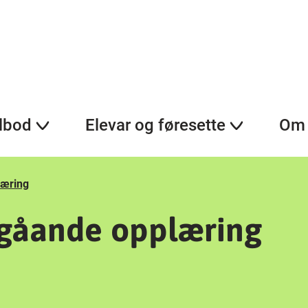
lbod
Elevar og føresette
Om 
læring
regåande opplæring